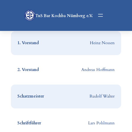
Zum
Inhalt
TuS Bar Kochba Nürnberg e.V.
springen
1. Vorstand
Heinz Nossen
2. Vorstand
Andreas Hoffmann
Schatzmeister
Rudolf Walter
Schriftführer
Lars Pohlmann