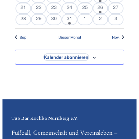
Veranstaltungen
Veranstaltungen
Veranstaltungen
Veranstaltungen
Veranstaltungen
Veranstaltung
Veranstalt
0
0
0
0
0
1
0
21
22
23
24
25
26
27
Veranstaltungen
Veranstaltungen
Veranstaltungen
Veranstaltungen
Veranstaltungen
Veranstaltung
Veranstalt
0
0
0
1
0
0
0
28
29
30
31
1
2
3
Veranstaltungen
Veranstaltungen
Veranstaltungen
Veranstaltung
Veranstaltungen
Veranstaltungen
Veranstalt
Sep.
Dieser Monat
Nov.
Kalender abonnieren
TuS Bar Kochba Nürnberg e.V.
Fußball, Gemeinschaft und Vereinsleben –