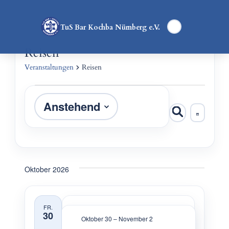
TuS Bar Kochba Nürnberg e.V.
Reisen
Veranstaltungen
Reisen
Veranstaltungen
Anstehend
Veranst
Veran
Suche
Liste
Ansic
Datum
Suche
Navig
wählen.
und
Ansicht
Oktober 2026
Navigat
FR.
30
Oktober 30
–
November 2